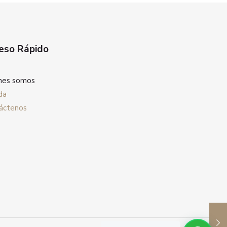
eso Rápido
nes somos
da
áctenos